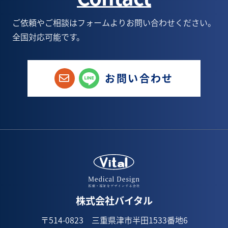
5月(9)
6月(6)
7月(6)
5月(1)
ご依頼やご相談はフォームよりお問い合わせください。
全国対応可能です。
4月(8)
5月(6)
6月(9)
1月(1)
3月(3)
4月(4)
5月(8)
お問い合わせ
2月(6)
3月(5)
4月(8)
1月(3)
2月(5)
3月(7)
1月(4)
2月(5)
1月(1)
株式会社バイタル
〒514-0823 三重県津市半田1533番地6