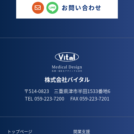
3月(3)
4月(4)
5月(8)
お問い合わせ
2月(6)
3月(5)
4月(8)
1月(3)
2月(5)
3月(7)
1月(4)
2月(5)
1月(1)
株式会社バイタル
〒514-0823 三重県津市半田1533番地6
TEL 059-223-7200
FAX 059-223-7201
トップページ
開業支援